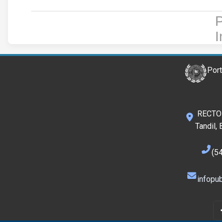
P
I
Port
RECTOR
Tandil,
(5
infopub